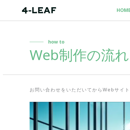
内
HOM
容
を
ス
キ
how to
ッ
Web制作の流れ
プ
お問い合わせをいただいてからWebサイ