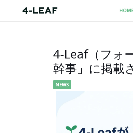
内
HOM
容
を
ス
キ
ッ
4-Leaf（フ
プ
幹事」に掲載
NEWS