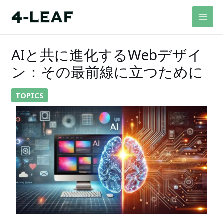
内
容
を
ス
AIと共に進化するWebデザイ
キ
ン：その最前線に立つために
ッ
プ
TOPICS