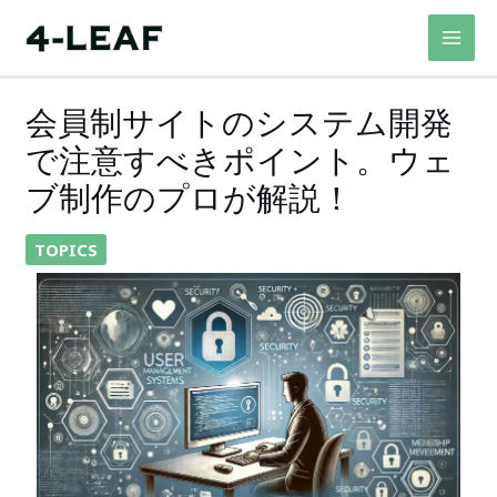
内
容
を
ス
会員制サイトのシステム開発
キ
で注意すべきポイント。ウェ
ッ
プ
ブ制作のプロが解説！
TOPICS