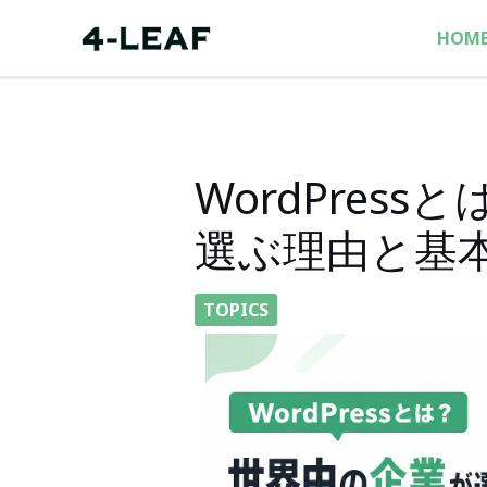
内
HOM
容
を
ス
キ
ッ
WordPres
プ
選ぶ理由と基
TOPICS